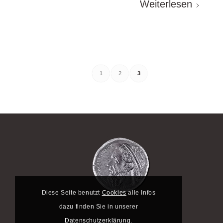
Weiterlesen
1
2
3
Diese Seite benutzt
Cookies
alle Infos
dazu finden Sie in unserer
Datenschutzerklärung
.