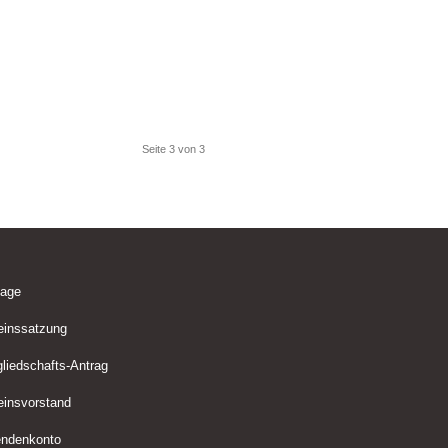
Seite 3 von 3
lage
einssatzung
gliedschafts-Antrag
einsvorstand
ndenkonto