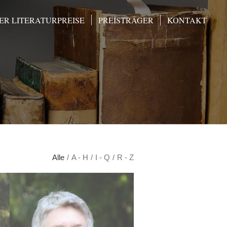
R LITERATURPREISE
PREISTRÄGER
KONTAKT
Alle
/
A - H
/
I - Q
/
R - Z