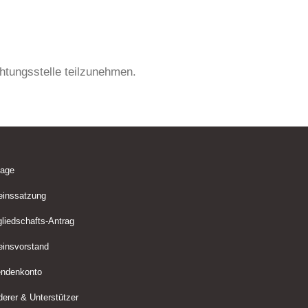
chtungsstelle teilzunehmen.
lage
einssatzung
gliedschafts-Antrag
einsvorstand
ndenkonto
derer & Unterstützer