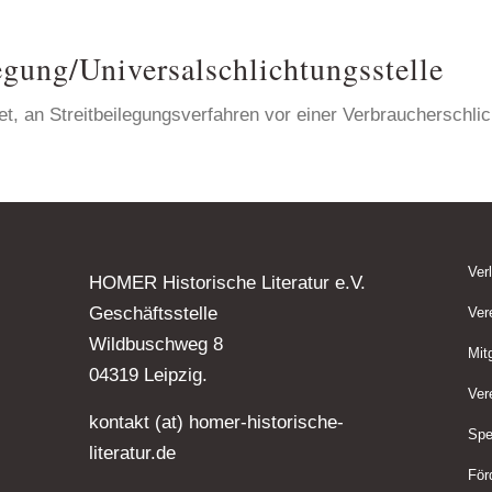
legung/Universal­schlichtungs­stelle
htet, an Streitbeilegungsverfahren vor einer Verbraucherschli
Ver
HOMER Historische Literatur e.V.
Geschäftsstelle
Ver
Wildbuschweg 8
Mit
04319 Leipzig.
Ver
kontakt (at) homer-historische-
Spe
literatur.de
För