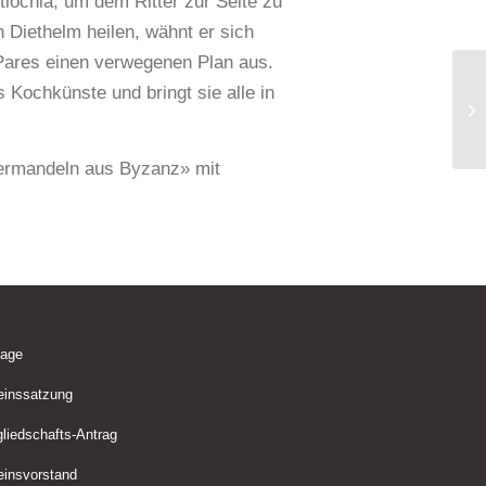
iochia, um dem Ritter zur Seite zu
 Diethelm heilen, wähnt er sich
 Pares einen verwegenen Plan aus.
 Kochkünste und bringt sie alle in
termandeln aus Byzanz» mit
lage
einssatzung
gliedschafts-Antrag
einsvorstand