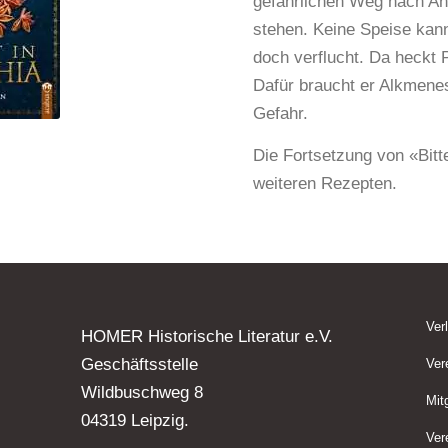
gefährlichen Weg nach Ant
stehen. Keine Speise kann
doch verflucht. Da heckt
Dafür braucht er Alkmenes
Gefahr.
Die Fortsetzung von «Bit
weiteren Rezepten.
Ver
HOMER Historische Literatur e.V.
Geschäftsstelle
Ver
Wildbuschweg 8
Mit
04319 Leipzig.
Ver