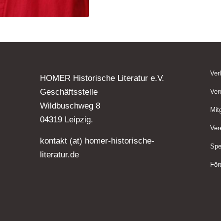
Ver
HOMER Historische Literatur e.V.
Geschäftsstelle
Ver
Wildbuschweg 8
Mit
04319 Leipzig.
Ver
kontakt (at) homer-historische-
Spe
literatur.de
För