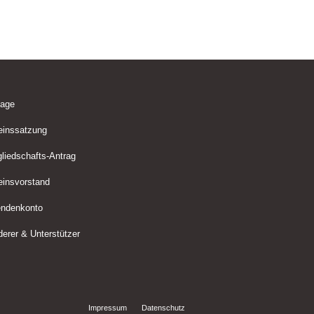
lage
einssatzung
gliedschafts-Antrag
einsvorstand
ndenkonto
derer & Unterstützer
Impressum
Datenschutz