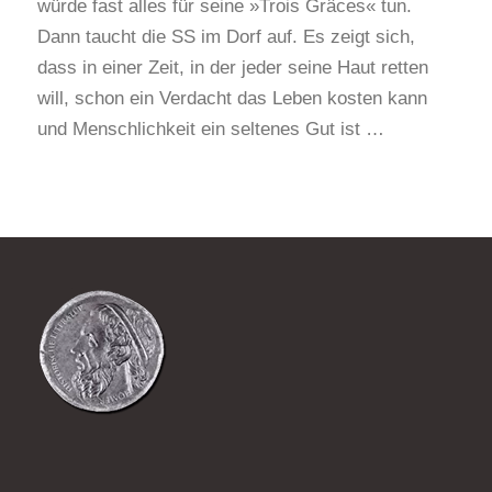
würde fast alles für seine »Trois Grâces« tun.
Dann taucht die SS im Dorf auf. Es zeigt sich,
dass in einer Zeit, in der jeder seine Haut retten
will, schon ein Verdacht das Leben kosten kann
und Menschlichkeit ein seltenes Gut ist …