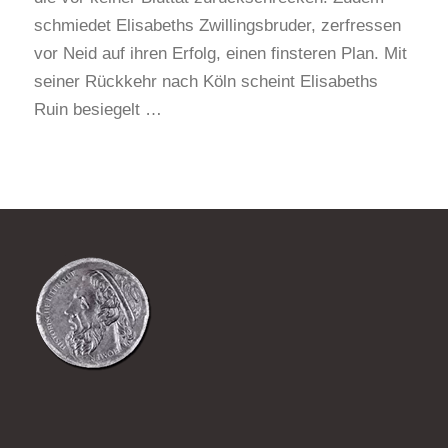
schmiedet Elisabeths Zwillingsbruder, zerfressen
vor Neid auf ihren Erfolg, einen finsteren Plan. Mit
seiner Rückkehr nach Köln scheint Elisabeths
Ruin besiegelt …