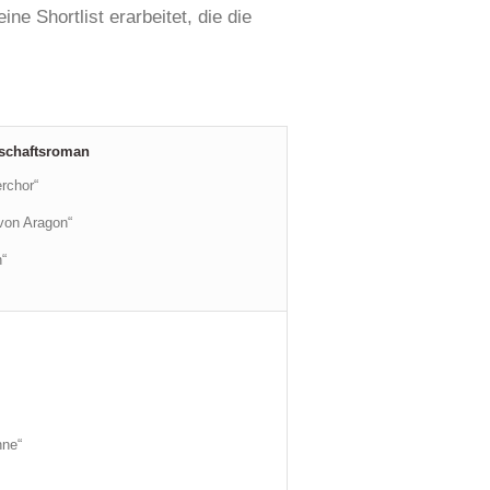
e Shortlist erarbeitet, die die
lschaftsroman
rchor“
von Aragon“
n“
nne“