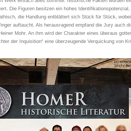
m Werk einfach alles stimmte: historische Fakten wurden exze
iert. Die Figuren besitzen ein hohes Identifikationspotenzial
thisch, die Handlung entblättert sich Stück für Stück, wobe
finger auftaucht. Als herausragend empfand die Jury auch 
Heiner Mohr. An ihm wird der Charakter eines überaus gott
chter der Inquisition“ eine überzeugende Verquickung von Kr