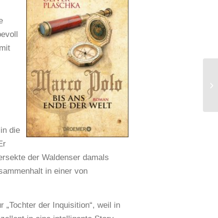
e
evoll
mit
in die
Er
zersekte der Waldenser damals
sammenhalt in einer von
 „Tochter der Inquisition“, weil in