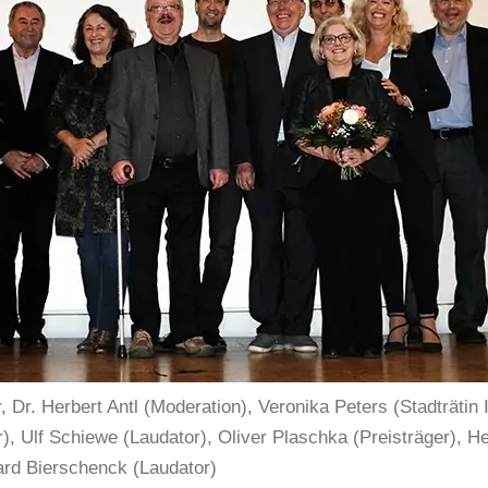
r, Dr. Herbert Antl (Moderation), Veronika Peters (Stadträtin 
r), Ulf Schiewe (Laudator), Oliver Plaschka (Preisträger), H
hard Bierschenck (Laudator)