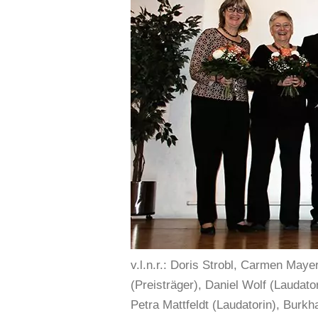
v.l.n.r.: Doris Strobl, Carmen Maye
(Preisträger), Daniel Wolf (Laudato
Petra Mattfeldt (Laudatorin), Burk