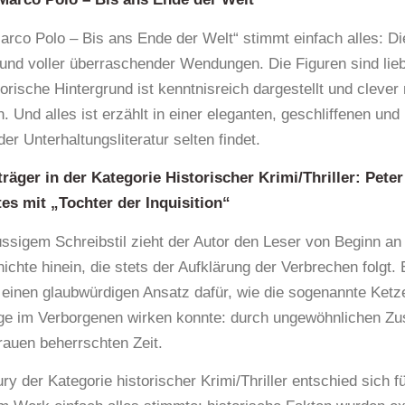
arco Polo – Bis ans Ende der Welt“ stimmt einfach alles: Di
und voller überraschender Wendungen. Die Figuren sind lieb
torische Hintergrund ist kenntnisreich dargestellt und clever 
 Und alles ist erzählt in einer eleganten, geschliffenen und
er Unterhaltungsliteratur selten findet.
träger in der
Kategorie Historischer Krimi/Thriller: Peter
es mit „Tochter der Inquisition“
lüssigem Schreibstil zieht der Autor den Leser von Beginn an 
ichte hinein, die stets der Aufklärung der Verbrechen folgt. 
t einen glaubwürdigen Ansatz dafür, wie die sogenannte Ket
ge im Verborgenen wirken konnte: durch ungewöhnlichen Zu
rauen beherrschten Zeit.
ry der Kategorie historischer Krimi/Thriller entschied sich für