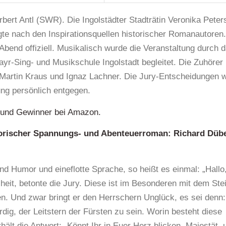
bert Antl (SWR). Die Ingolstädter Stadträtin Veronika Peter
te nach den Inspirationsquellen historischer Romanautoren.
Abend offiziell. Musikalisch wurde die Veranstaltung durch 
ayr-Sing- und Musikschule Ingolstadt begleitet. Die Zuhörer
artin Kraus und Ignaz Lachner. Die Jury-Entscheidungen w
ng persönlich entgegen.
n und Gewinner bei Amazon.
storischer Spannungs- und Abenteuerroman:
Richard Dübe
nd Humor und eineflotte Sprache, so heißt es einmal: „Hallo
eit, betonte die Jury. Diese ist im Besonderen mit dem Ste
n. Und zwar bringt er den Herrschern Unglück, es sei denn:
dig, der Leitstern der Fürsten zu sein. Worin besteht diese
hält die Antwort: „Könnt Ihr in Euer Herz blicken, Majestät, 