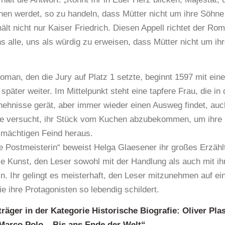
hen werdet, so zu handeln, dass Mütter nicht um ihre Söhne
lt nicht nur Kaiser Friedrich. Diesen Appell richtet der Ro
s alle, uns als würdig zu erweisen, dass Mütter nicht um ih
oman, den die Jury auf Platz 1 setzte, beginnt 1597 mit ei
 später weiter. Im Mittelpunkt steht eine tapfere Frau, die in
ehnisse gerät, aber immer wieder einen Ausweg findet, auc
Sie versucht, ihr Stück vom Kuchen abzubekommen, um ihre 
 mächtigen Feind heraus.
ie Postmeisterin“ beweist Helga Glaesener ihr großes Erzählt
ie Kunst, den Leser sowohl mit der Handlung als auch mit i
ln. Ihr gelingt es meisterhaft, den Leser mitzunehmen auf ei
ie ihre Protagonisten so lebendig schildert.
träger in der Kategorie Historische Biografie: Oliver Pla
Marco Polo – Bis ans Ende der Welt“