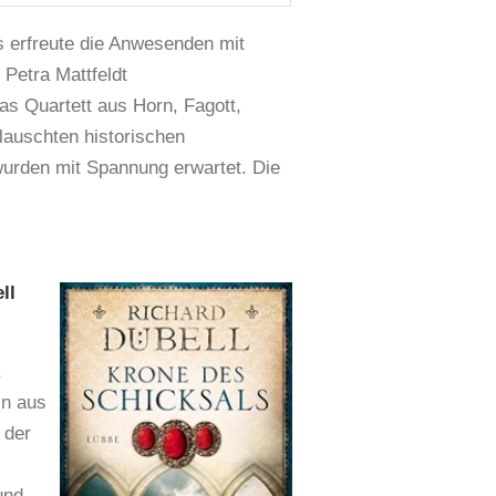
s erfreute die Anwesenden mit
 Petra Mattfeldt
das Quartett aus Horn, Fagott,
 lauschten historischen
urden mit Spannung erwartet. Die
ll
,
in aus
 der
und