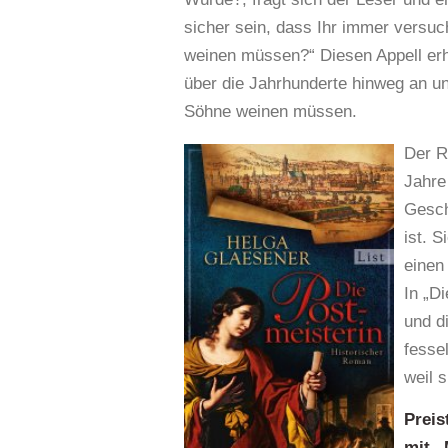
sicher sein, dass Ihr immer versuc
weinen müssen?“ Diesen Appell erhä
über die Jahrhunderte hinweg an un
Söhne weinen müssen.
Der R
Jahre
Gesch
ist. 
einen
In „D
und d
fesse
weil s
Preis
mit
„