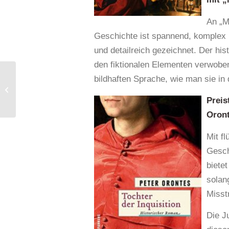
An „M
Geschichte ist spannend, komplex 
und detailreich gezeichnet. Der his
den fiktionalen Elementen verwoben.
bildhaften Sprache, wie man sie in d
Der Teufel von
Straßburg
Preis
Oront
Mit f
Gesch
biete
solan
Misst
Die Ju