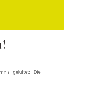
a!
nis gelüftet: Die