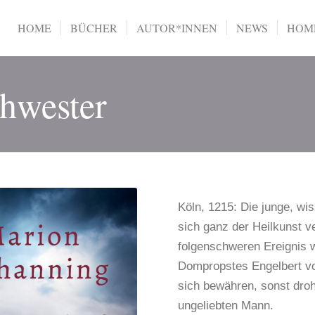
HOME
BÜCHER
AUTOR*INNEN
NEWS
HOME
chwester
Köln, 1215: Die junge, wi
sich ganz der Heilkunst 
folgenschweren Ereignis 
Dompropstes Engelbert vo
sich bewähren, sonst droh
ungeliebten Mann.