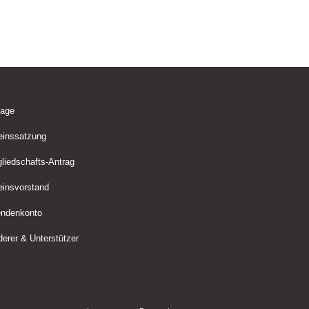
lage
einssatzung
gliedschafts-Antrag
einsvorstand
ndenkonto
derer & Unterstützer