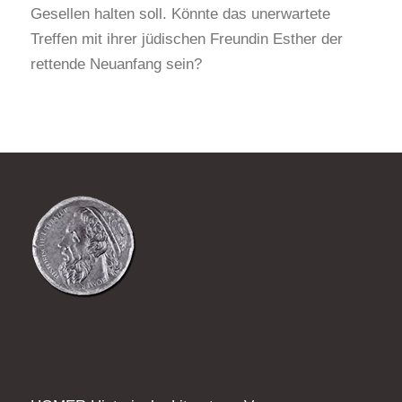
Gesellen halten soll. Könnte das unerwartete
Treffen mit ihrer jüdischen Freundin Esther der
rettende Neuanfang sein?