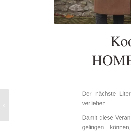
Koo
HOMER
Der nächste Lit
verliehen.
Café Hawelka
Damit diese Veran
gelingen können