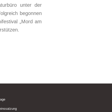
turbüro unter der
olgreich begonnen
ifestival „Mord am
rstützen.
lage
einssatzung