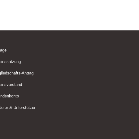
lage
einssatzung
gliedschafts-Antrag
einsvorstand
ndenkonto
derer & Unterstützer