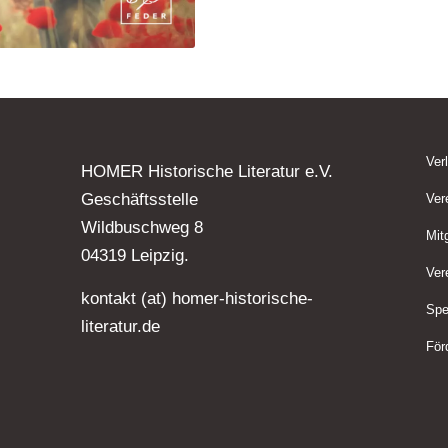
Ver
HOMER Historische Literatur e.V.
Geschäftsstelle
Ver
Wildbuschweg 8
Mit
04319 Leipzig.
Ver
kontakt (at) homer-historische-
Spe
literatur.de
För