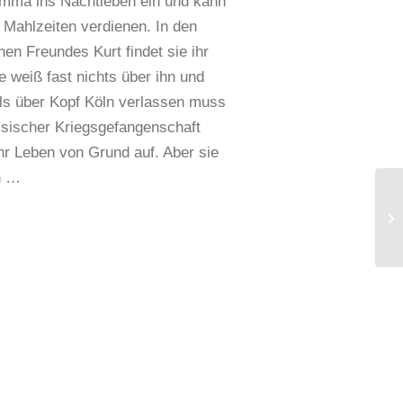
mma ins Nachtleben ein und kann
Mahlzeiten verdienen. In den
en Freundes Kurt findet sie ihr
e weiß fast nichts über ihn und
als über Kopf Köln verlassen muss
ischer Kriegsgefangenschaft
ihr Leben von Grund auf. Aber sie
n …