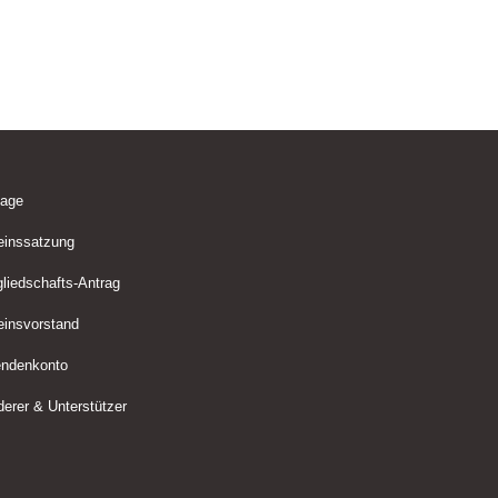
lage
einssatzung
gliedschafts-Antrag
einsvorstand
ndenkonto
derer & Unterstützer