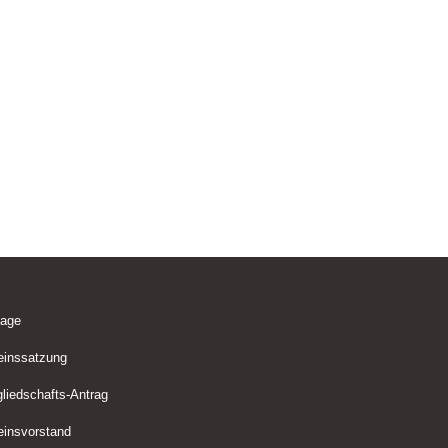
lage
einssatzung
gliedschafts-Antrag
einsvorstand