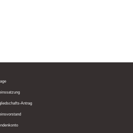
lage
einssatzung
gliedschafts-Antrag
einsvorstand
ndenkonto