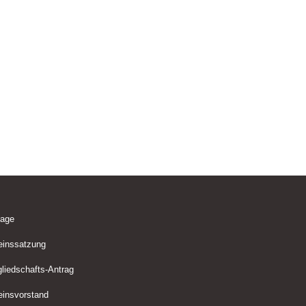
lage
einssatzung
gliedschafts-Antrag
einsvorstand