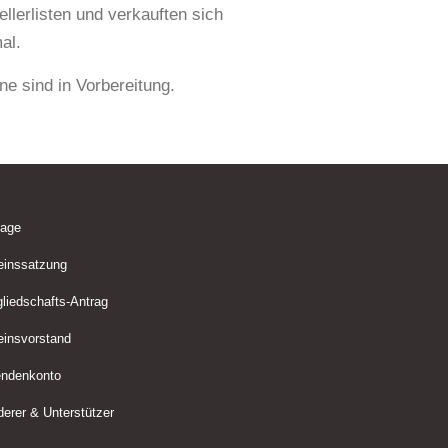
llerlisten und verkauften sich
al.
e sind in Vorbereitung.
lage
einssatzung
gliedschafts-Antrag
einsvorstand
ndenkonto
derer & Unterstützer