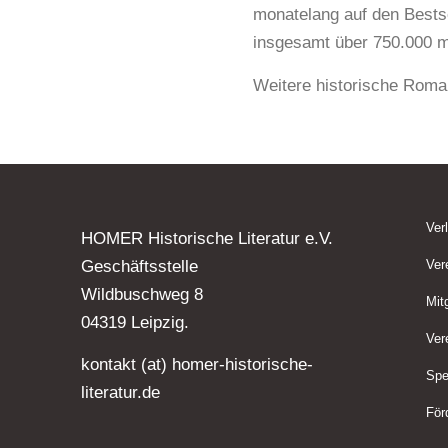
monatelang auf den Bestse
insgesamt über 750.000 m
Weitere historische Roman
Ver
HOMER Historische Literatur e.V.
Geschäftsstelle
Ver
Wildbuschweg 8
Mit
04319 Leipzig.
Ver
kontakt (at) homer-historische-
Spe
literatur.de
För