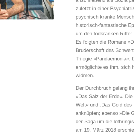
anschließend als Sozialpä
zuletzt in einer Psychiatr
psychisch kranke Mensch
historisch-fantastische 
um den todkranken Ritter 
Es folgten die Romane »D
Bruderschaft des Schwert
Trilogie »Pandaemonia«. D
ermöglichte es ihm, sich 
widmen.
Der Durchbruch gelang ih
»Das Salz der Erde«. Die
Welt« und „Das Gold des 
anknüpfen; ebenso »Die G
der Saga um die lothringi
am 19. März 2018 erschien