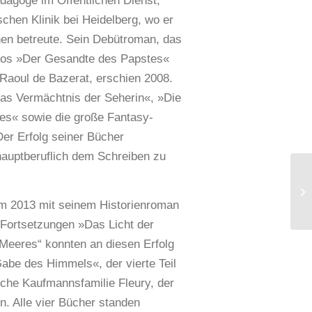
dagoge im Öffentlichen Dienst,
ischen Klinik bei Heidelberg, wo er
en betreute. Sein Debütroman, das
Epos »Der Gesandte des Papstes«
Raoul de Bazerat, erschien 2008.
as Vermächtnis der Seherin«, »Die
es« sowie die große Fantasy-
er Erfolg seiner Bücher
hauptberuflich dem Schreiben zu
m 2013 mit seinem Historienroman
 Fortsetzungen »Das Licht der
Meeres“ konnten an diesen Erfolg
abe des Himmels«, der vierte Teil
sche Kaufmannsfamilie Fleury, der
. Alle vier Bücher standen