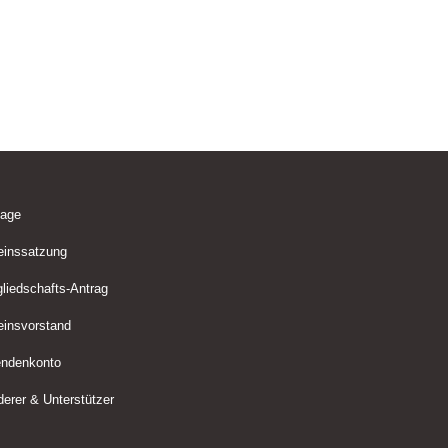
lage
einssatzung
gliedschafts-Antrag
einsvorstand
ndenkonto
derer & Unterstützer