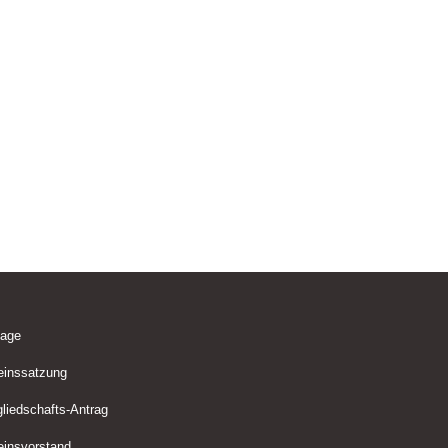
lage
einssatzung
gliedschafts-Antrag
einsvorstand