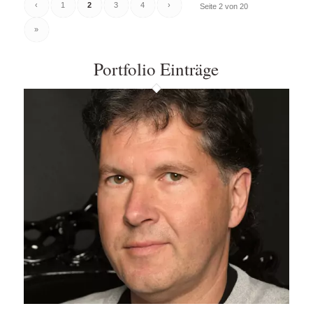
‹
1
2
3
4
›
Seite 2 von 20
»
Portfolio Einträge