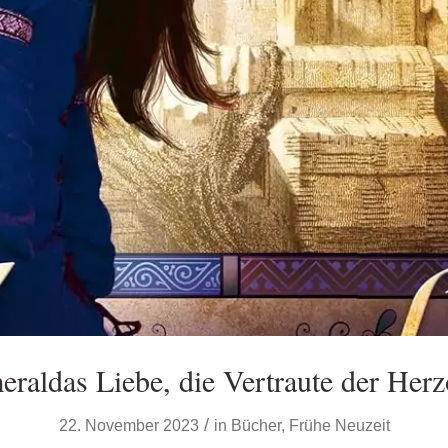
eraldas Liebe, die Vertraute der Herz
/
22. November 2023
in
Bücher
,
Frühe Neuzeit