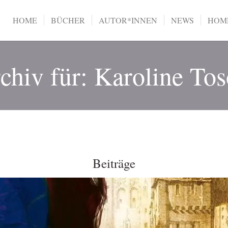
HOME
BÜCHER
AUTOR*INNEN
NEWS
HOME
chiv für: Karoline To
Beiträge