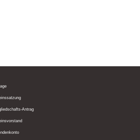
lage
einssatzung
gliedschafts-Antrag
einsvorstand
ndenkonto