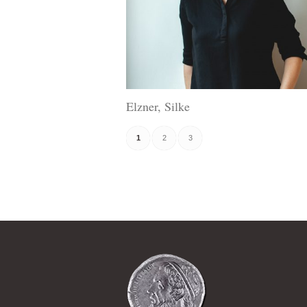
Elzner, Silke
1
2
3