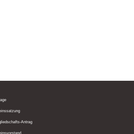
lage
einssatzung
gliedschafts-Antrag
einsvorstand