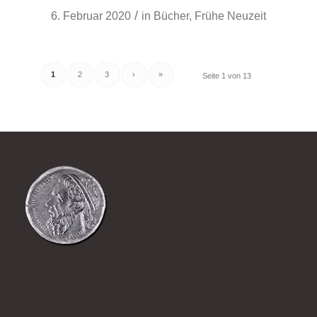
/
6. Februar 2020
in
Bücher
,
Frühe Neuzeit
1
2
3
›
»
Seite 1 von 13